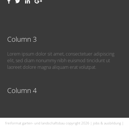
Column 3
Lorem ipsum dolor sit amet, consectetuer adipiscing
elit, sed diam nonummy nibh euismod tincidunt ut
laoreet dolore magna aliquam erat volutpat.
Column 4
freiformat garten- und landschaftsbau copyright 2026 |
jobs & ausbildung
|