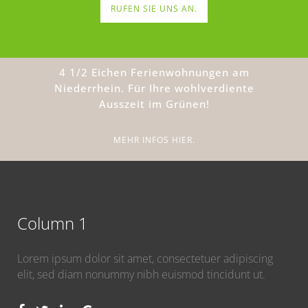
RUFEN SIE UNS AN.
4 1/2 Eichen Ferienwohnungen am
Niederrhein. Für Ihre wohlverdiente
Ausszeit im Grünen!
MEHR INFOS HIER.
Column 1
Lorem ipsum dolor sit amet, consectetuer adipiscing
elit, sed diam nonummy nibh euismod tincidunt ut.